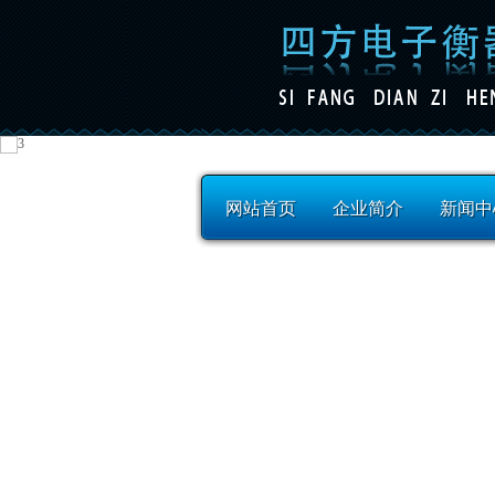
网站首页
企业简介
新闻中