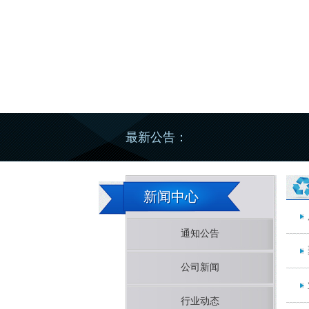
3
最新公告：
新闻中心
通知公告
公司新闻
行业动态