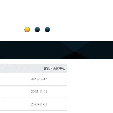
首页
>
新闻中心
2025-12-13
2025-11-11
2025-11-11