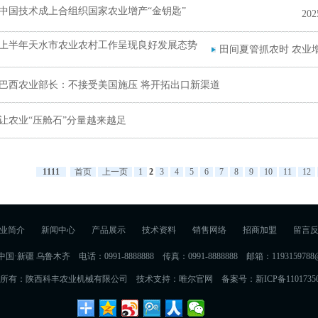
中国技术成上合组织国家农业增产“金钥匙”
202
上半年天水市农业农村工作呈现良好发展态势
田间夏管抓农时 农业
巴西农业部长：不接受美国施压 将开拓出口新渠道
让农业“压舱石”分量越来越足
1111
首页
上一页
1
2
3
4
5
6
7
8
9
10
11
12
业简介
新闻中心
产品展示
技术资料
销售网络
招商加盟
留言
中国·新疆 乌鲁木齐
电话：0991-8888888
传真：0991-8888888
邮箱：1193159788@
所有：陕西科丰农业机械有限公司
技术支持：唯尔官网
备案号：
新ICP备1101735