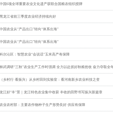
中国6项全球重要农业文化遗产获联合国粮农组织授牌
黑龙江省前三季度农业经济持续向好
中国农业从“产品出口”转向“体系出海”
中国农业从“产品出口”转向“体系出海”
科尔沁区：智慧农业“会说话”玉米高产有保障
林武调研“三秋”农业生产工作时强调 全力以赴抓好秋粮抢收 奋力夺取全
（乡村行·看振兴）从乡村田到实验室：看河南新乡农业科技之变
龙江好“丰”景｜龙江特色农业集中收获 丰收的田野书写振兴新篇章
农业农村部：主要农作物种子生产形势良好 供应有保障