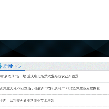
新闻中心
用“新农具”管田地 重庆电信智慧农业绘就农业新图景
聚焦北大荒|创业农场：强化新型农机具推广 精准绘就农业发展图景
业内：以科技创新驱动农业节水增效